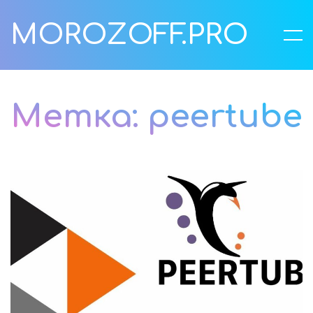
MOROZOFF.PRO
Метка:
peertube