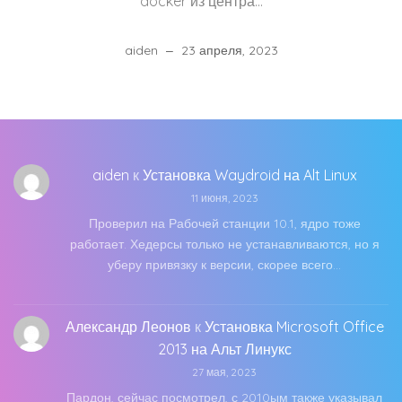
docker из центра…
aiden
23 апреля, 2023
aiden
к
Установка Waydroid на Alt Linux
11 июня, 2023
Проверил на Рабочей станции 10.1, ядро тоже
работает. Хедерсы только не устанавливаются, но я
уберу привязку к версии, скорее всего…
Александр Леонов
к
Установка Microsoft Office
2013 на Альт Линукс
27 мая, 2023
Пардон, сейчас посмотрел, с 2010ым также указывал