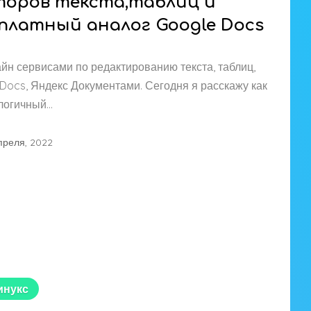
торов текста,таблиц и
сплатный аналог Google Docs
йн сервисами по редактированию текста, таблиц,
ocs, Яндекс Документами. Сегодня я расскажу как
логичный…
преля, 2022
инукс