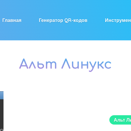
Главная
Генератор QR-кодов
Инструме
Альт Линукс
Альт Л