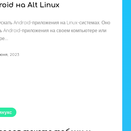
id на Alt Linux
скать Android-приложения на Linux-системах. Оно
ать Android-приложения на своем компьютере или
ре….
июня, 2023
инукс