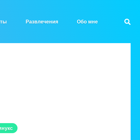
нты
Развлечения
Обо мне
инукс