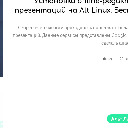
Установка online-редак
презентаций на Alt Linux. Бе
Скорее всего многим приходилось пользовать онла
презентаций. Данные сервисы представлены Google D
сделать ана
aiden
21 а
Альт Л