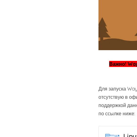
Важно! Way
Для запуска Way
отсутствую в оф
поддержкой данн
по ссылке ниже:
Linu