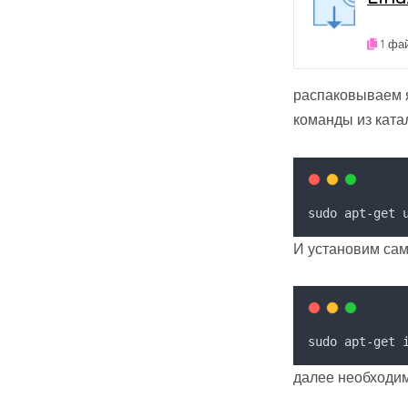
1 фа
распаковываем я
команды из ката
sudo apt-get 
И установим сам
sudo apt-get 
далее необходим