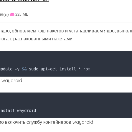
йл(ы)
225 МБ
дро, обновляем кэш пакетов и устанавливаем ядро, выпо
лога с распакованными пакетами
update -y 
&&
 sudo apt-get install *.rpm
 waydroid
install waydroid
о включить службу контейнеров waydroid