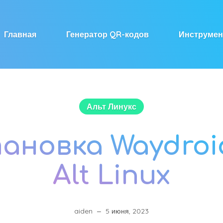
Главная
Генератор QR-кодов
Инструме
Альт Линукс
ановка Waydroi
Alt Linux
aiden
5 июня, 2023