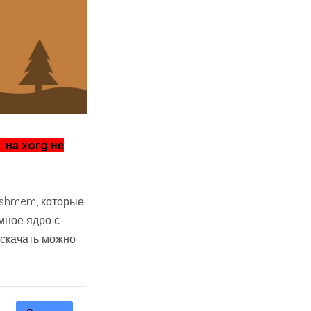
 на xorg не
ashmem, которые
мное ядро с
 скачать можно