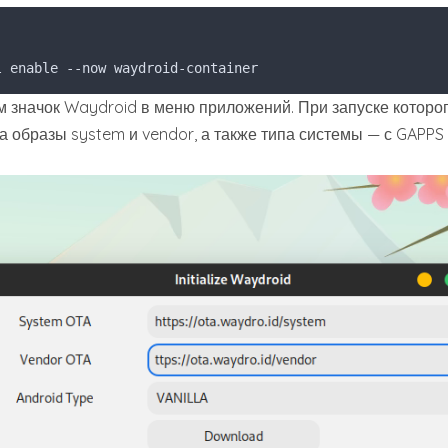
l enable --now waydroid-container
м значок Waydroid в меню приложений. При запуске которо
а образы system и vendor, а также типа системы — с GAPPS 