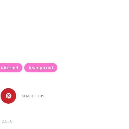
kernel
waydroid
SHARE THIS
2.8
6
/